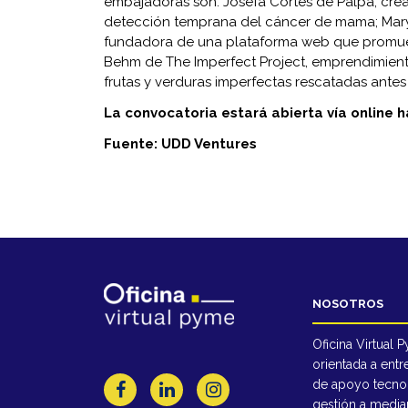
embajadoras son: Josefa Cortés de Palpa, crea
detección temprana del cáncer de mama; Mary
fundadora de una plataforma web que promue
Behm de The Imperfect Project, emprendimient
frutas y verduras imperfectas rescatadas ante
La convocatoria estará abierta vía online 
Fuente: UDD Ventures
NOSOTROS
Oficina Virtual 
orientada a entr
de apoyo tecno
gestión a media