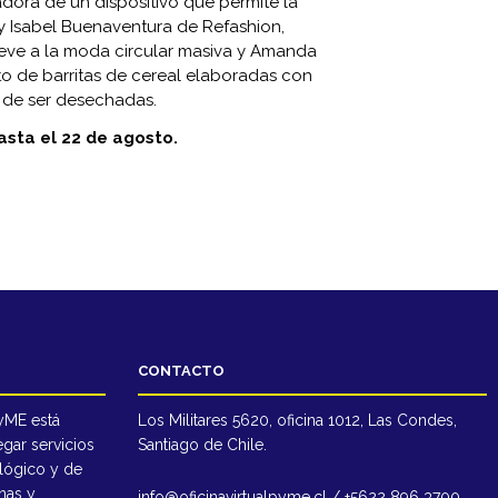
dora de un dispositivo que permite la
 Isabel Buenaventura de Refashion,
ve a la moda circular masiva y Amanda
o de barritas de cereal elaboradas con
s de ser desechadas.
hasta el 22 de agosto.
CONTACTO
PyME está
Los Militares 5620, oficina 1012, Las Condes,
egar servicios
Santiago de Chile.
lógico y de
nas y
info@oficinavirtualpyme.cl / +5622 896 3700